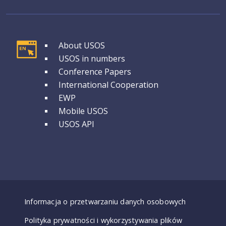
GRUPA 1
About USOS
USOS in numbers
Conference Papers
International Cooperation
EWP
Mobile USOS
USOS API
Dostępność - deklaracje
Informacja o przetwarzaniu danych osobowych
Polityka prywatności i wykorzystywania plików