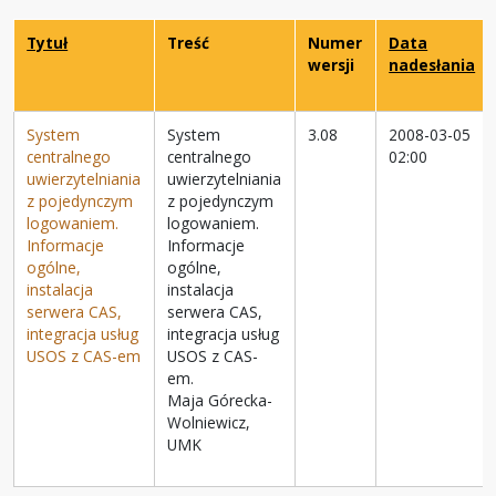
Tytuł
Treść
Numer
Data
wersji
nadesłania
System
System
3.08
2008-03-05
centralnego
centralnego
02:00
uwierzytelniania
uwierzytelniania
z pojedynczym
z pojedynczym
logowaniem.
logowaniem.
Informacje
Informacje
ogólne,
ogólne,
instalacja
instalacja
serwera CAS,
serwera CAS,
integracja usług
integracja usług
USOS z CAS-em
USOS z CAS-
em.
Maja Górecka-
Wolniewicz,
UMK