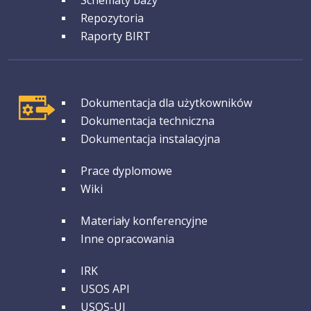
Schematy bazy
Repozytoria
Raporty BIRT
GRUPA 1
Dokumentacja dla użytkowników
Dokumentacja techniczna
Dokumentacja instalacyjna
GRUPA 2
Prace dyplomowe
Wiki
GRUPA 3
Materiały konferencyjne
Inne opracowania
GRUPA 4
IRK
USOS API
USOS-UI