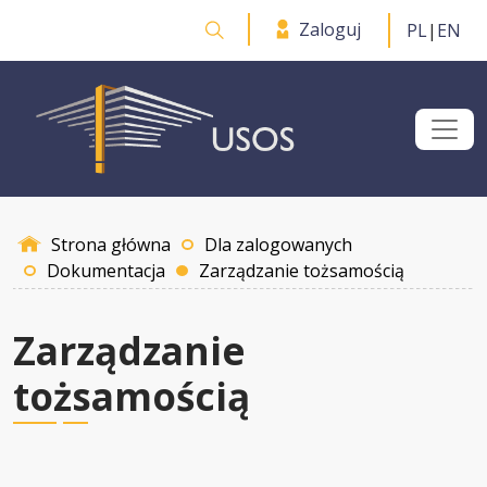
Przejdź do treści
Zaloguj
PL
|
EN
Otwórz wyszukiwarkę
Strona główna
Dla zalogowanych
Dokumentacja
Zarządzanie tożsamością
Zarządzanie
tożsamością