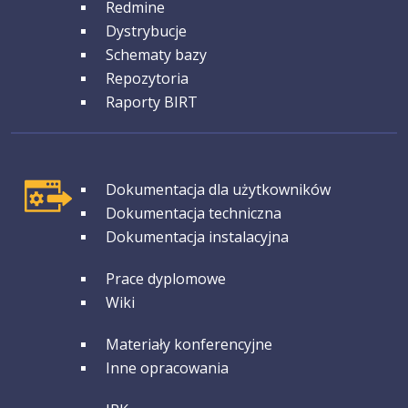
Redmine
Dystrybucje
Schematy bazy
Repozytoria
Raporty BIRT
GRUPA 1
Dokumentacja dla użytkowników
Dokumentacja techniczna
Dokumentacja instalacyjna
GRUPA 2
Prace dyplomowe
Wiki
GRUPA 3
Materiały konferencyjne
Inne opracowania
GRUPA 4