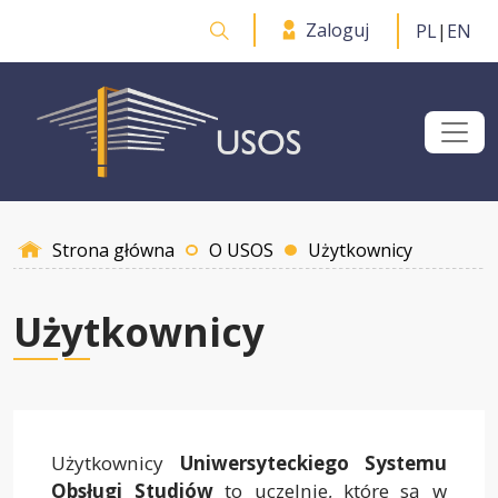
Przejdź do treści
Zaloguj
PL
|
EN
Otwórz wyszukiwarkę
Strona główna
O USOS
Użytkownicy
Użytkownicy
Użytkownicy
Uniwersyteckiego Systemu
Obsługi Studiów
to uczelnie, które są w