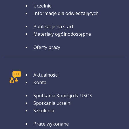
GRUPA 3
Uczelnie
Informacje dla odwiedzających
GRUPA 4
Publikacje na start
Materiały ogólnodostępne
GRUPA 5
Oferty pracy
GRUPA 1
Aktualności
Konta
GRUPA 2
Spotkania Komisji ds. USOS
Spotkania uczelni
Szkolenia
GRUPA 3
Prace wykonane