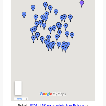
Pokaż
USOS i IRK na uczelniach w Polsce
na