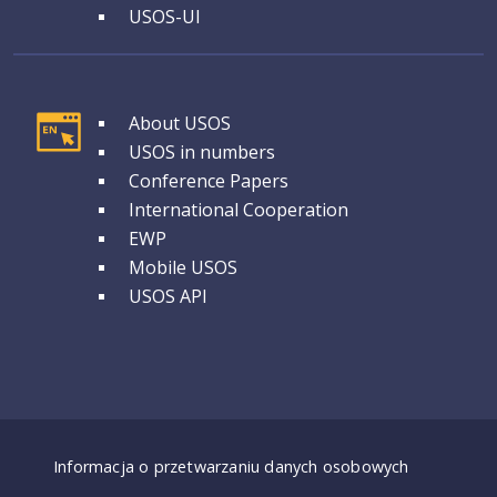
USOS-UI
GRUPA 1
About USOS
USOS in numbers
Conference Papers
International Cooperation
EWP
Mobile USOS
USOS API
Dostępność - deklaracje
Informacja o przetwarzaniu danych osobowych