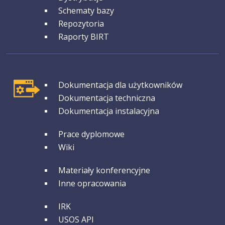
Schematy bazy
Repozytoria
Raporty BIRT
GRUPA 1
Dokumentacja dla użytkowników
Dokumentacja techniczna
Dokumentacja instalacyjna
GRUPA 2
Prace dyplomowe
Wiki
GRUPA 3
Materiały konferencyjne
Inne opracowania
GRUPA 4
IRK
USOS API