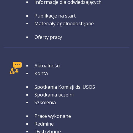
Informacje dla odwiedzających
GRUPA 4
Publikacje na start
Materiały ogólnodostępne
GRUPA 5
Oferty pracy
GRUPA 1
Aktualności
Konta
GRUPA 2
Spotkania Komisji ds. USOS
Spotkania uczelni
Szkolenia
GRUPA 3
Prace wykonane
Redmine
Dystrybucje