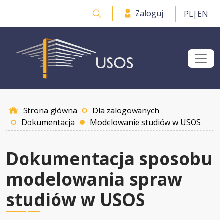
Przejdź do treści
Zaloguj
PL
|
EN
Otwórz wyszukiwarkę
Strona główna
Dla zalogowanych
Dokumentacja
Modelowanie studiów w USOS
Dokumentacja sposobu
modelowania spraw
studiów w USOS