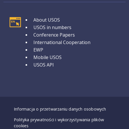
GRUPA 1
About USOS
USOS in numbers
Conference Papers
International Cooperation
EWP
Mobile USOS
USOS API
Dostępność - deklaracje
Informacja o przetwarzaniu danych osobowych
Polityka prywatności i wykorzystywania plików
cookies