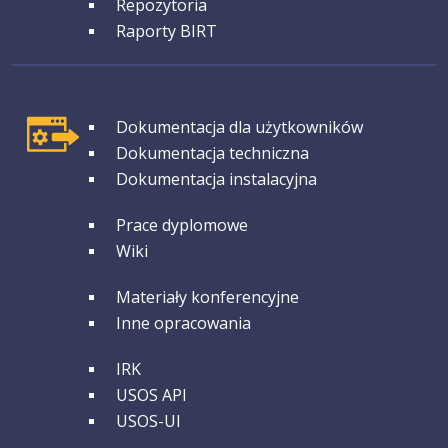
Repozytoria
Raporty BIRT
GRUPA 1
Dokumentacja dla użytkowników
Dokumentacja techniczna
Dokumentacja instalacyjna
GRUPA 2
Prace dyplomowe
Wiki
GRUPA 3
Materiały konferencyjne
Inne opracowania
GRUPA 4
IRK
USOS API
USOS-UI