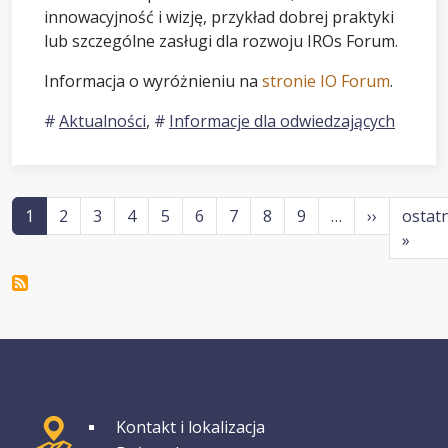
innowacyjność i wizję, przykład dobrej praktyki
lub szczególne zasługi dla rozwoju IROs Forum.
Informacja o wyróżnieniu na
stronie IO Forum
.
Aktualności
,
Informacje dla odwiedzających
Stronicowanie
Następna
1
2
3
4
5
6
7
8
9
…
››
ostat
Osta
»
GRUPA 1
Kontakt i lokalizacja