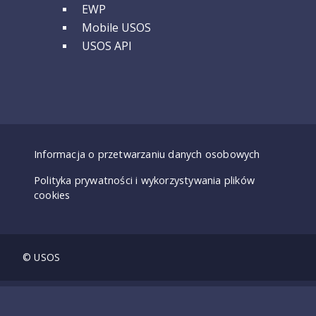
EWP
Mobile USOS
USOS API
Dostępność - deklaracje
Informacja o przetwarzaniu danych osobowych
Polityka prywatności i wykorzystywania plików
cookies
© USOS