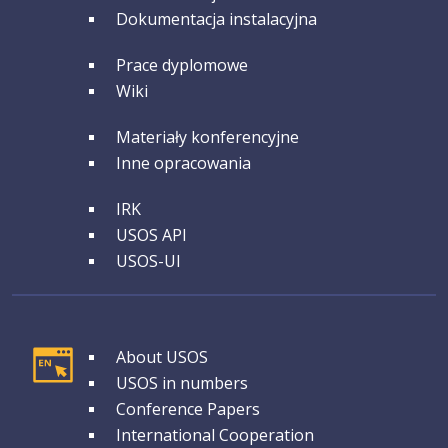
Dokumentacja instalacyjna
GRUPA 2
Prace dyplomowe
Wiki
GRUPA 3
Materiały konferencyjne
Inne opracowania
GRUPA 4
IRK
USOS API
USOS-UI
GRUPA 1
About USOS
USOS in numbers
Conference Papers
International Cooperation