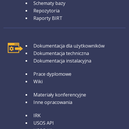
Schematy bazy
Repozytoria
Raporty BIRT
GRUPA 1
Dokumentacja dla użytkowników
Dokumentacja techniczna
Dokumentacja instalacyjna
GRUPA 2
Prace dyplomowe
Wiki
GRUPA 3
Materiały konferencyjne
Inne opracowania
GRUPA 4
IRK
USOS API