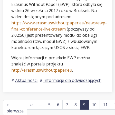
Erasmus Without Paper (EWP), która odbyła się
w dniu 26 września 2017 roku w Brukseli. Na
wideo dostępnym pod adresem
https://www.erasmuswithoutpaper.eu/news/ewp-
final-conference-live-stream
(począwszy od
2:02:50) jest prezentowany moduł do obsługi
mobilności (tzw. moduł BWZ) z wbudowanym
konektorem łączącym USOS z siecią EWP.
Więcej informacji o projekcie EWP można
znaleźć w portalu projektu
http://erasmuswithoutpaper.eu
.
Aktualności
,
Informacje dla odwiedzających
Stronicowanie
Poprzednia strona
«
‹‹
…
5
6
7
8
9
10
11
Pierwsza strona
pierwsza