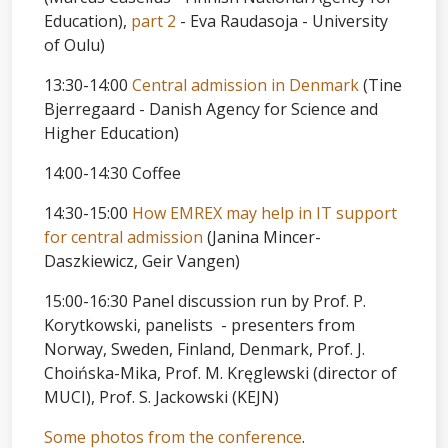
Education),
part 2
- Eva Raudasoja - University
of Oulu)
13:30-14:00
Central admission in Denmark
(
Tine
Bjerregaard - Danish Agency for Science and
Higher Education
)
14:00-14:30 Coffee
14:30-15:00
How EMREX may help in IT support
for central admission
(Janina Mincer-
Daszkiewicz, Geir Vangen)
15:00-16:30 Panel discussion run by Prof. P.
Korytkowski, panelists - presenters from
Norway, Sweden, Finland, Denmark, Prof. J.
Choińska-Mika, Prof. M. Kręglewski (director of
MUCI), Prof. S. Jackowski (KEJN)
Some photos from the conference
.