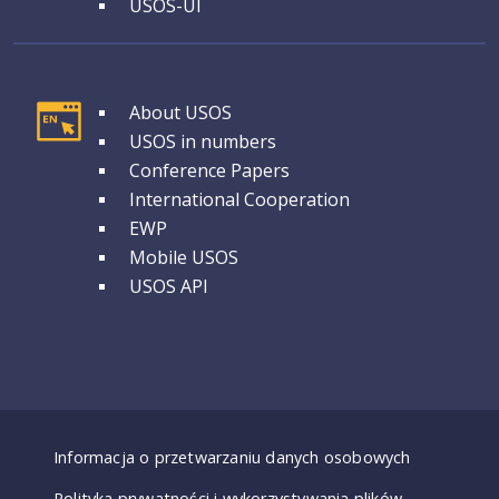
USOS-UI
GRUPA 1
About USOS
USOS in numbers
Conference Papers
International Cooperation
EWP
Mobile USOS
USOS API
Dostępność - deklaracje
Informacja o przetwarzaniu danych osobowych
Polityka prywatności i wykorzystywania plików