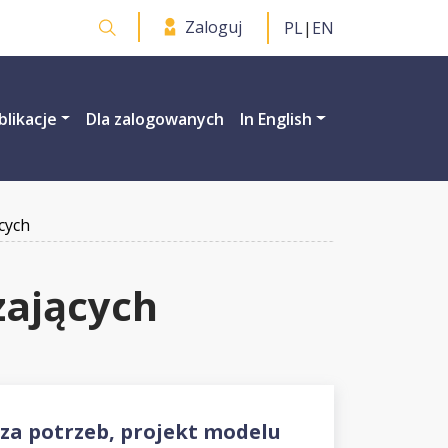
Zaloguj
PL
|
EN
Otwórz wyszukiwarkę
blikacje
Dla zalogowanych
In English
cych
zających
za potrzeb, projekt modelu