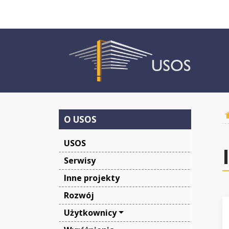
O USOS
USOS
Serwisy
Inne projekty
Rozwój
Użytkownicy