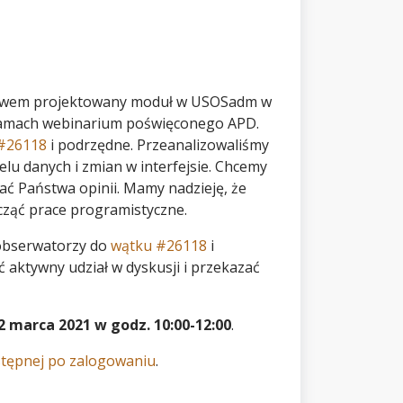
stwem projektowany moduł w USOSadm w
 ramach webinarium poświęconego APD.
#26118
i podrzędne. Przeanalizowaliśmy
lu danych i zmian w interfejsie. Chcemy
ać Państwa opinii. Mamy nadzieję, że
cząć prace programistyczne.
 obserwatorzy do
wątku #26118
i
 aktywny udział w dyskusji i przekazać
2 marca 2021 w godz. 10:00-12:00
.
ostępnej po zalogowaniu
.