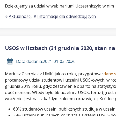
Dziękujemy za udział w webinarium! Uczestniczyło w nim 
Aktualności
,
Informacje dla odwiedzających
USOS w liczbach (31 grudnia 2020, stan na
Data dodania:
2021-01-03 20:26
Mariusz Czerniak z UMK, jak co roku, przygotował
dane 
procentowy udział studentów i uczelni USOS-owych, w ró
grudnia 2019 roku, gdyż zestawienie oparto na statysty
opóźnieniem. Wtedy było 66 uczelni z USOS, teraz (grudzień
wrażenie. Jest nas z każdym rokiem coraz więcej. Krótki
60% studentów uczelni publicznych studiuje w uczel
39% uczelni publicznych korzysta z systemu USOS do