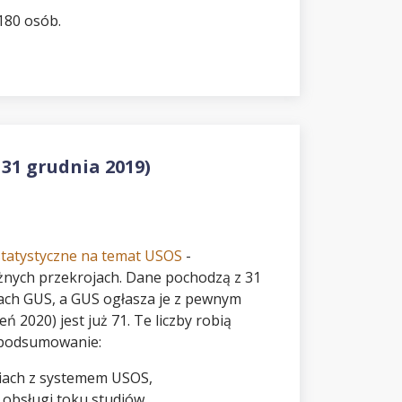
180 osób.
 31 grudnia 2019)
statystyczne na temat USOS
-
żnych przekrojach. Dane pochodzą z 31
kach GUS, a GUS ogłasza je z pewnym
 2020) jest już 71. Te liczby robią
e podsumowanie:
niach z systemem USOS,
 obsługi toku studiów,