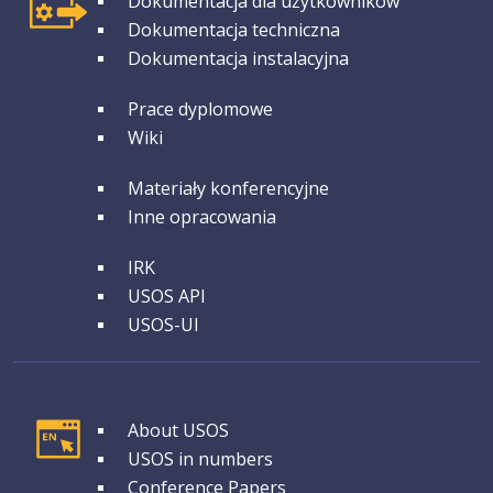
Dokumentacja dla użytkowników
Dokumentacja techniczna
Dokumentacja instalacyjna
GRUPA 2
Prace dyplomowe
Wiki
GRUPA 3
Materiały konferencyjne
Inne opracowania
GRUPA 4
IRK
USOS API
USOS-UI
GRUPA 1
About USOS
USOS in numbers
Conference Papers