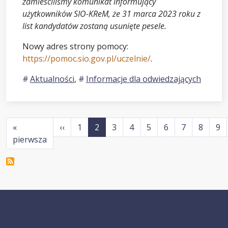
zamieściliśmy komunikat informujący
użytkowników SIO-KReM, że 31 marca 2023 roku z
list kandydatów zostaną usunięte pesele.
Nowy adres strony pomocy:
https://pomoc.sio.gov.pl/uczelnie/
.
Aktualności
,
Informacje dla odwiedzających
Stronicowanie
Poprzednia strona
«
‹‹
1
2
3
4
5
6
7
8
9
Pierwsza strona
pierwsza