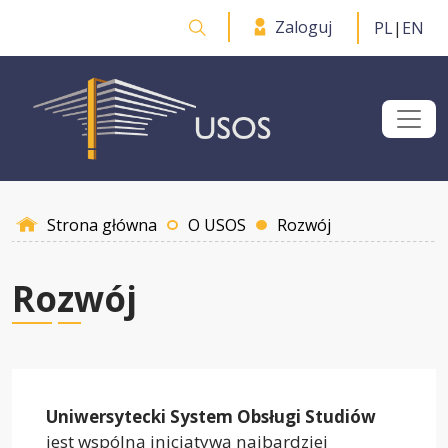
Przejdź do treści
Zaloguj
PL
|
EN
Otwórz wyszukiwarkę
Strona główna
O USOS
Rozwój
Rozwój
Uniwersytecki System Obsługi Studiów
jest wspólną inicjatywą najbardziej