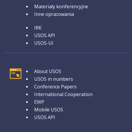
GRUPA 3
Materiały konferencyjne
Inne opracowania
GRUPA 4
IRK
USOS API
USOS-UI
GRUPA 1
About USOS
USOS in numbers
Conference Papers
International Cooperation
EWP
Mobile USOS
USOS API