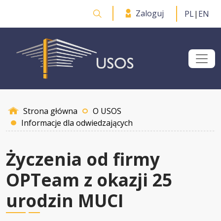
Przejdź do treści
Zaloguj
PL
|
EN
Otwórz wyszukiwarkę
Strona główna
O USOS
Informacje dla odwiedzających
Życzenia od firmy
OPTeam z okazji 25
urodzin MUCI