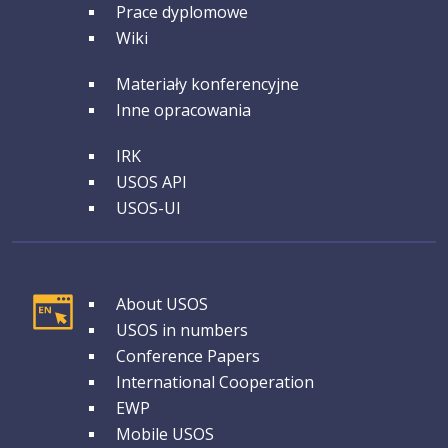
GRUPA 2
Prace dyplomowe
Wiki
GRUPA 3
Materiały konferencyjne
Inne opracowania
GRUPA 4
IRK
USOS API
USOS-UI
GRUPA 1
About USOS
USOS in numbers
Conference Papers
International Cooperation
EWP
Mobile USOS