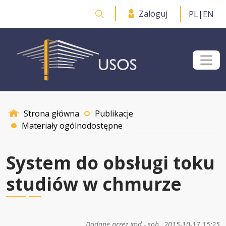
Przejdź do treści
Zaloguj
PL
|
EN
Otwórz wyszukiwarkę
Strona główna
Publikacje
Materiały ogólnodostępne
System do obsługi toku
studiów w chmurze
Dodane przez
jmd
-
sob., 2015-10-17 15:25