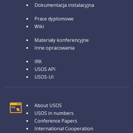
Dokumentacja instalacyjna
GRUPA 2
Prace dyplomowe
Wiki
GRUPA 3
Materiały konferencyjne
Inne opracowania
GRUPA 4
IRK
USOS API
USOS-UI
GRUPA 1
About USOS
USOS in numbers
Conference Papers
International Cooperation