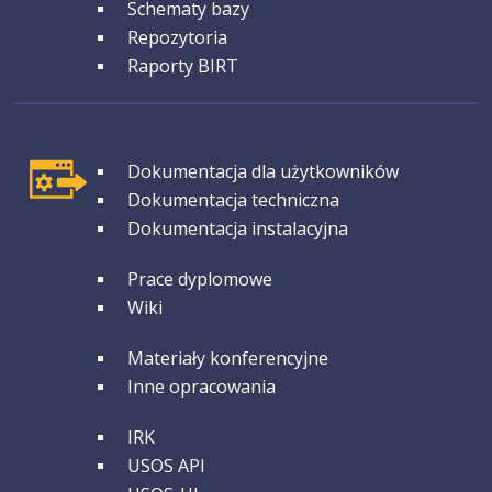
Schematy bazy
Repozytoria
Raporty BIRT
GRUPA 1
Dokumentacja dla użytkowników
Dokumentacja techniczna
Dokumentacja instalacyjna
GRUPA 2
Prace dyplomowe
Wiki
GRUPA 3
Materiały konferencyjne
Inne opracowania
GRUPA 4
IRK
USOS API