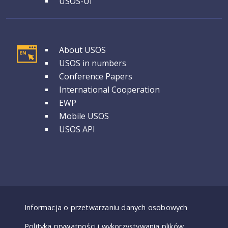
USOS-UI
GRUPA 1
About USOS
USOS in numbers
Conference Papers
International Cooperation
EWP
Mobile USOS
USOS API
Dostępność - deklaracje
Informacja o przetwarzaniu danych osobowych
Polityka prywatności i wykorzystywania plików