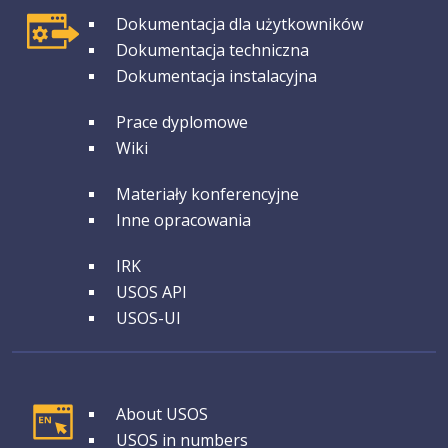
GRUPA 1
Dokumentacja dla użytkowników
Dokumentacja techniczna
Dokumentacja instalacyjna
GRUPA 2
Prace dyplomowe
Wiki
GRUPA 3
Materiały konferencyjne
Inne opracowania
GRUPA 4
IRK
USOS API
USOS-UI
GRUPA 1
About USOS
USOS in numbers