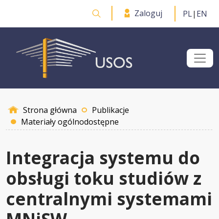
Przejdź do treści
Zaloguj
PL
|
EN
Otwórz wyszukiwarkę
Strona główna
Publikacje
Materiały ogólnodostępne
Integracja systemu do
obsługi toku studiów z
centralnymi systemami