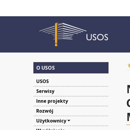
O USOS
USOS
Serwisy
Inne projekty
Rozwój
Użytkownicy