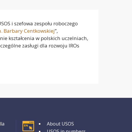
 USOS i szefowa zespołu roboczego
. Barbary Centkowskiej
”,
e kształcenia w polskich uczelniach,
zczególne zasługi dla rozwoju IROs
GRUPA 1
la
About USOS
USOS in numbers