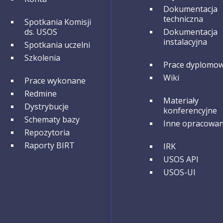
Dokumentacja
techniczna
GRUPA 2
Spotkania Komisji
ds. USOS
Dokumentacja
instalacyjna
Spotkania uczelni
Szkolenia
GRUPA 2
Prace dyplomo
Wiki
GRUPA 3
Prace wykonane
Redmine
GRUPA 3
Materiały
Dystrybucje
konferencyjne
Schematy bazy
Inne opracowan
Repozytoria
GRUPA 4
Raporty BIRT
IRK
USOS API
USOS-UI