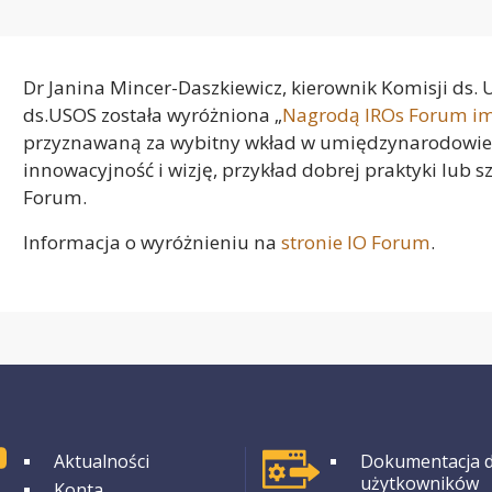
Dr Janina Mincer-Daszkiewicz, kierownik Komisji ds.
ds.USOS została wyróżniona „
Nagrodą IROs Forum im
przyznawaną za wybitny wkład w umiędzynarodowieni
innowacyjność i wizję, przykład dobrej praktyki lub s
Forum.
Informacja o wyróżnieniu na
stronie IO Forum
.
GRUPA 1
GRUPA 1
Aktualności
Dokumentacja d
użytkowników
Konta