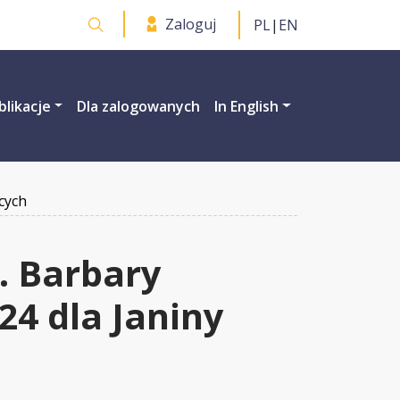
Zaloguj
PL
|
EN
Otwórz wyszukiwarkę
blikacje
Dla zalogowanych
In English
cych
. Barbary
24 dla Janiny