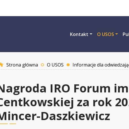
Przejdź do treści
Kontakt
O USOS
Pu
Strona główna
O USOS
Informacje dla odwiedzają
Nagroda IRO Forum im
Centkowskiej za rok 20
Mincer-Daszkiewicz