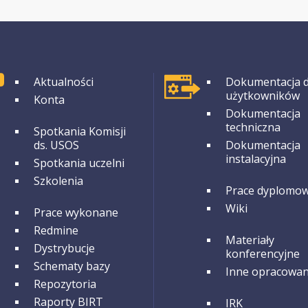
GRUPA 1
GRUPA 1
Aktualności
Dokumentacja d
użytkowników
Konta
Dokumentacja
techniczna
GRUPA 2
Spotkania Komisji
ds. USOS
Dokumentacja
instalacyjna
Spotkania uczelni
Szkolenia
GRUPA 2
Prace dyplomo
Wiki
GRUPA 3
Prace wykonane
Redmine
GRUPA 3
Materiały
Dystrybucje
konferencyjne
Schematy bazy
Inne opracowan
Repozytoria
GRUPA 4
Raporty BIRT
IRK