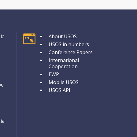
GRUPA 1
la
About USOS
USOS in numbers
Conference Papers
International
Cooperation
EWP
Mobile USOS
we
USOS API
ia