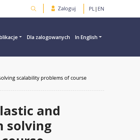
Zaloguj
PL
|
EN
Otwórz wyszukiwarkę
blikacje
Dla zalogowanych
In English
solving scalability problems of course
elastic and
 solving