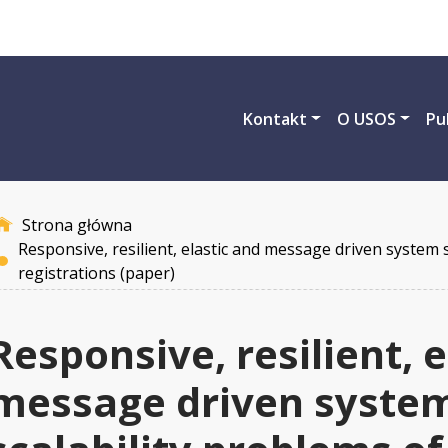
Przejdź do treści
Kontakt
O USOS
Pu
Strona główna
Responsive, resilient, elastic and message driven system 
registrations (paper)
Responsive, resilient, 
message driven system