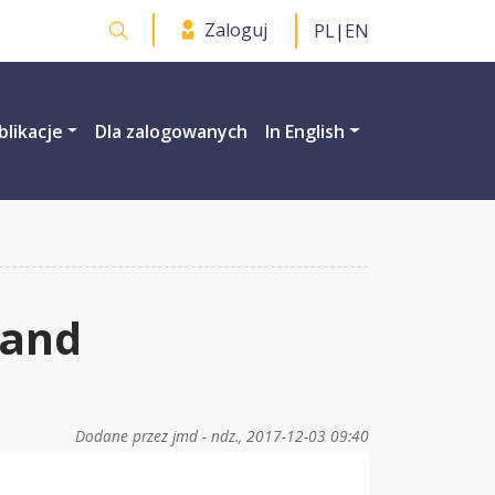
Zaloguj
PL
|
EN
Otwórz wyszukiwarkę
blikacje
Dla zalogowanych
In English
land
Dodane przez
jmd
-
ndz., 2017-12-03 09:40