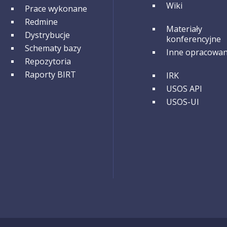
Wiki
GRUPA 3
Prace wykonane
Redmine
GRUPA 3
Materiały
Dystrybucje
konferencyjne
Schematy bazy
Inne opracowan
Repozytoria
GRUPA 4
Raporty BIRT
IRK
USOS API
USOS-UI