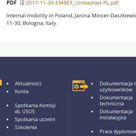
PDF
2017-11-30-EMREX_Unleashed-PL.pdf
Internal mobility in Poland, Janina Mincer-Daszkiew
11-30, Bologna, Italy.
GRUPA 1
GRUPA 1
Aktualności
Dokumentacja d
użytkowników
Konta
Dokumentacja
techniczna
GRUPA 2
Spotkania Komisji
ds. USOS
Dokumentacja
instalacyjna
Spotkania uczelni
Szkolenia
GRUPA 2
Prace dyplomo