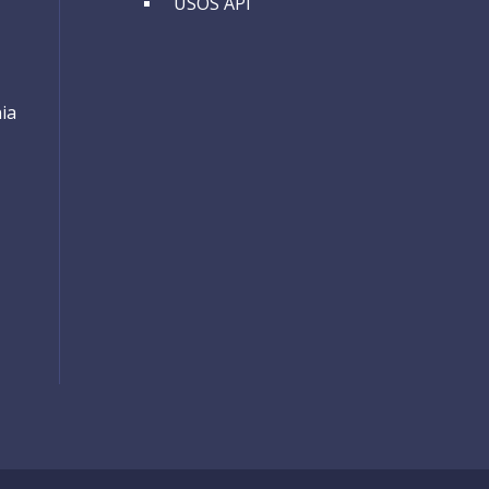
USOS API
ia