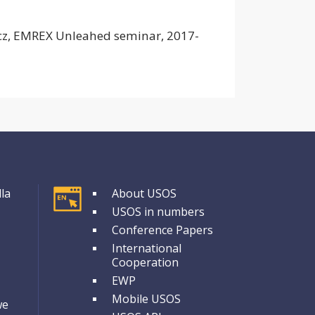
icz, EMREX Unleahed seminar, 2017-
GRUPA 1
la
About USOS
USOS in numbers
Conference Papers
International
Cooperation
EWP
Mobile USOS
we