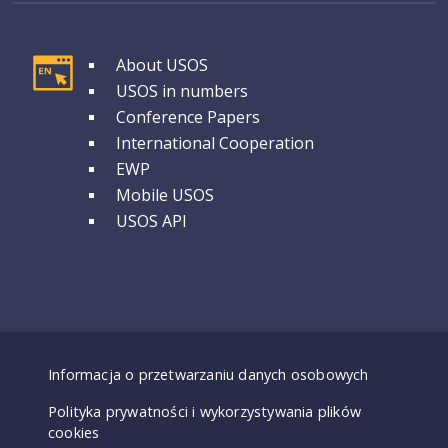
GRUPA 1
About USOS
USOS in numbers
Conference Papers
International Cooperation
EWP
Mobile USOS
USOS API
Dostępność - deklaracje
Informacja o przetwarzaniu danych osobowych
Polityka prywatności i wykorzystywania plików
cookies