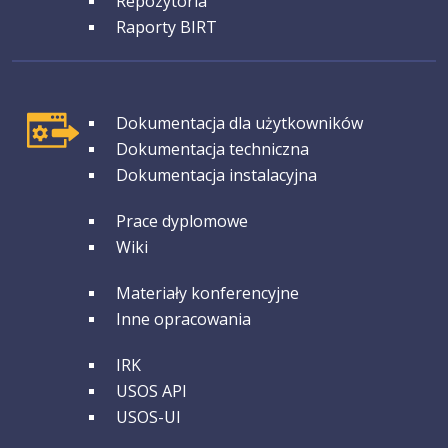
Repozytoria
Raporty BIRT
GRUPA 1
Dokumentacja dla użytkowników
Dokumentacja techniczna
Dokumentacja instalacyjna
GRUPA 2
Prace dyplomowe
Wiki
GRUPA 3
Materiały konferencyjne
Inne opracowania
GRUPA 4
IRK
USOS API
USOS-UI