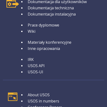
GRUPA 1
Dokumentacja dla użytkowników
Dokumentacja techniczna
Dokumentacja instalacyjna
GRUPA 2
Prace dyplomowe
Wiki
GRUPA 3
Materiały konferencyjne
Inne opracowania
GRUPA 4
IRK
USOS API
USOS-UI
GRUPA 1
About USOS
USOS in numbers