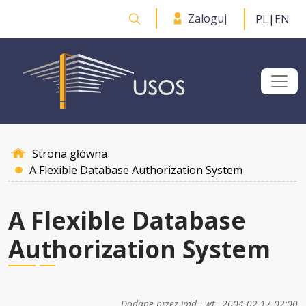
Przejdź do treści
Zaloguj
PL
|
EN
Otwórz wyszukiwarkę
Strona główna
A Flexible Database Authorization System
A Flexible Database
Authorization System
Dodane przez
jmd
-
wt., 2004-02-17 02:00