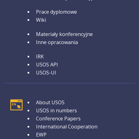
GRUPA 2
Prace dyplomowe
Wiki
GRUPA 3
Materiały konferencyjne
Inne opracowania
GRUPA 4
IRK
USOS API
USOS-UI
GRUPA 1
About USOS
USOS in numbers
Conference Papers
International Cooperation
EWP